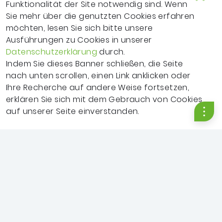
Funktionalität der Site notwendig sind. Wenn
Sie mehr über die genutzten Cookies erfahren
möchten, lesen Sie sich bitte unsere
Ausführungen zu Cookies in unserer
Footer-Navigation
ZURÜCK ZU SVLFG.DE
Datenschutzerklärung
durch.
Indem Sie dieses Banner schließen, die Seite
EINWILLIGUNGSERKLÄRUNG
nach unten scrollen, einen Link anklicken oder
Ihre Recherche auf andere Weise fortsetzen,
IMPRESSUM
erklären Sie sich mit dem Gebrauch von Cookies
auf unserer Seite einverstanden.
NUTZUNGSBEDINGUNGEN
Menü
EXTRANET
BARRIEREFREIHEIT
WEB-HILFE
DATENSCHUTZ