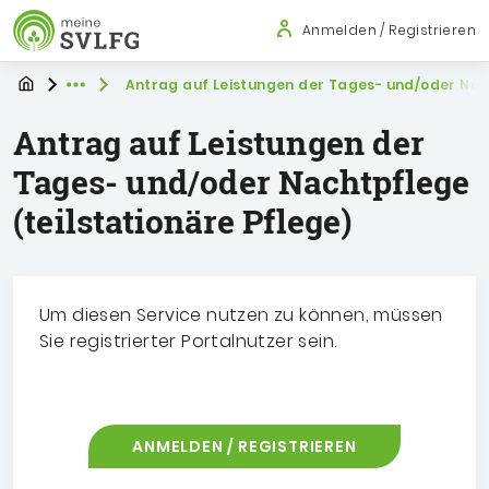
Sozialversicherung für Landwirtschaft
Springe zu:
Springe zu:
Hauptmenü
Inhalt
Anmelden / Registrieren
Hauptmenü
Inhaltsbereich
Startseite
Sie befinden sich hier:
Antrag auf Leistungen der Tages- und/oder Nach
Expand breadcrumb Navigation
Antrag auf Leistungen der
Tages- und/oder Nachtpflege
(teilstationäre Pflege)
Um diesen Service nutzen zu können, müssen
Sie registrierter Portalnutzer sein.
ANMELDEN / REGISTRIEREN